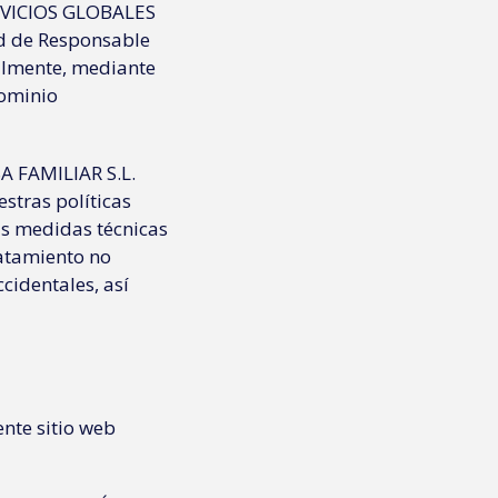
ERVICIOS GLOBALES
d de Responsable
almente, mediante
dominio
 FAMILIAR S.L.
stras políticas
as medidas técnicas
ratamiento no
ccidentales, así
ente sitio web