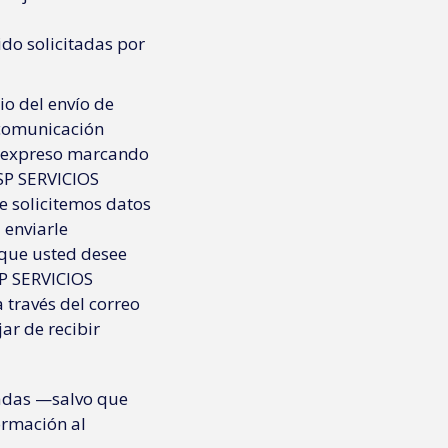
do solicitadas por
o del envío de
 comunicación
to expreso marcando
 SP SERVICIOS
 solicitemos datos
a enviarle
 que usted desee
SP SERVICIOS
ravés del correo
ar de recibir
cadas —salvo que
ormación al