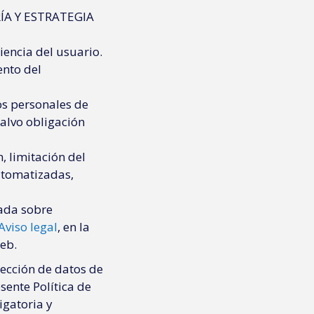
ÍA Y ESTRATEGIA
iencia del usuario.
ento del
os personales de
salvo obligación
n, limitación del
automatizadas,
lada sobre
Aviso legal
, en la
web.
tección de datos de
sente Política de
igatoria y