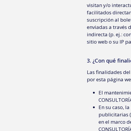
visitan y/o interac
facilitados directa
suscripción al bole
enviadas a través d
indirecta (p. ej.: 
sitio web o su IP pa
3. ¿Con qué fina
Las finalidades de
por esta página we
El mantenimie
CONSULTORÍA 
En su caso, l
publicitarias 
en el marco d
CONSULTORÍA 