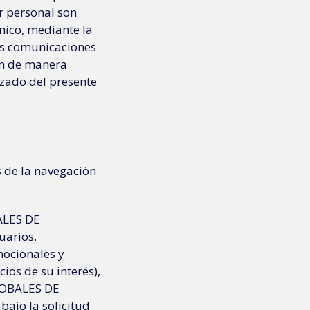
er personal son
ónico, mediante la
las comunicaciones
nen de manera
lizado del presente
s de la navegación
BALES DE
uarios.
mocionales y
cios de su interés),
GLOBALES DE
ajo la solicitud