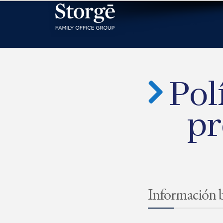
Polí
pr
Información b