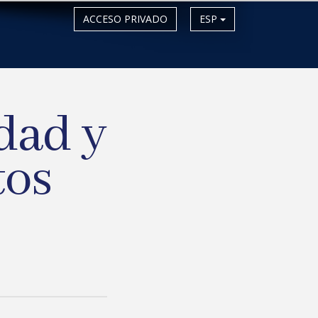
ACCESO PRIVADO
ESP
dad y
tos