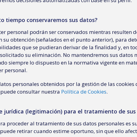
emos decisiones automatizadas con base en su perfil.
to tiempo conservaremos sus datos?
ter personal podrán ser conservados mientras resulten de
n su obtención (señalados en el punto anterior), para de
ilidades que se pudieran derivar de la finalidad y, en t
 solicitado su eliminación. No mantendremos sus datos 
ndo siempre lo dispuesto en la normativa vigente en mat
er personal.
datos personales obtenidos por la gestión de las cookies
, puede consultar nuestra
Política de Cookies
.
se jurídica (legitimación) para el tratamiento de su
ara proceder al tratamiento de sus datos personales es s
 puede retirar cuando estime oportuno, sin que ello afecte