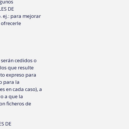
lgunos
LES DE
ej.: para mejorar
 ofrecerle
 serán cedidos o
los que resulte
nto expreso para
o para la
es en cada caso), a
o a que la
on ficheros de
ES DE