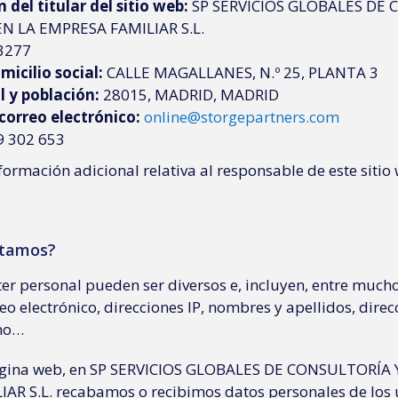
 del titular del sitio web:
SP SERVICIOS GLOBALES DE 
N LA EMPRESA FAMILIAR S.L.
3277
icilio social:
CALLE MAGALLANES, N.º 25, PLANTA 3
l y población:
28015, MADRID, MADRID
correo electrónico:
online@storgepartners.com
 302 653
formación adicional relativa al responsable de este sitio
atamos?
er personal pueden ser diversos e, incluyen, entre mucho
eo electrónico, direcciones IP, nombres y apellidos, direc
ono…
página web, en SP SERVICIOS GLOBALES DE CONSULTORÍA
AR S.L. recabamos o recibimos datos personales de los 